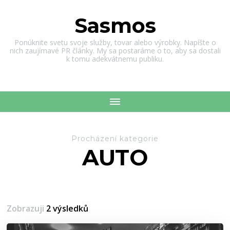
Sasmos
Ponúknite svetu svoje služby, tovar alebo výrobky. Napíšte o
nich zaujímavé PR články. My sa postaráme o to, aby sa dostali
k tomu adekvátnemu publiku.
Procházení kategorie
AUTO
Zobrazuji
2 výsledků