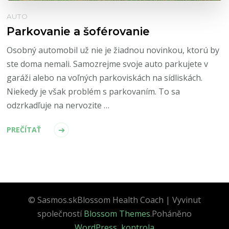
AUTO
Parkovanie a šoférovanie
Osobný automobil už nie je žiadnou novinkou, ktorú by
ste doma nemali. Samozrejme svoje auto parkujete v
garáži alebo na voľných parkoviskách na sídliskách.
Niekedy je však problém s parkovaním. To sa
odzrkadľuje na nervozite …
PREČÍTAŤ
© Sasmos.sk
Blossom Health Coach | Vyvinut
společností
Blossom Themes
.Poháněno
WordPress
.
kontrola