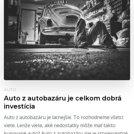
AUTO
Auto z autobazáru je celkom dobrá
investícia
Auto z autobazáru je lacnejšie. To rozhodneme všetci
viete. Lenže viete, aké nedostatky môže mať takto
kupované auto? Auto z autobazáru nie je stopercentné.