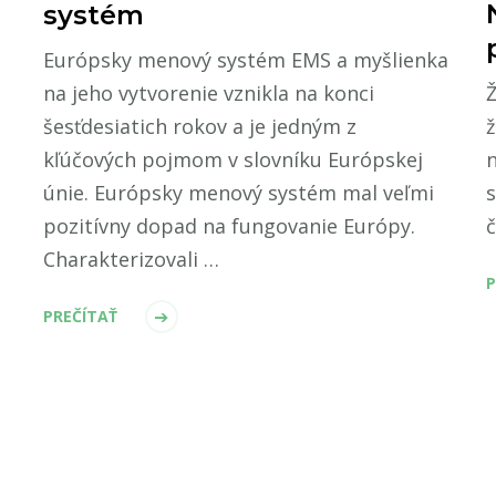
systém
Európsky menový systém EMS a myšlienka
Ž
na jeho vytvorenie vznikla na konci
ž
šesťdesiatich rokov a je jedným z
kľúčových pojmom v slovníku Európskej
s
únie. Európsky menový systém mal veľmi
č
pozitívny dopad na fungovanie Európy.
Charakterizovali …
P
PREČÍTAŤ