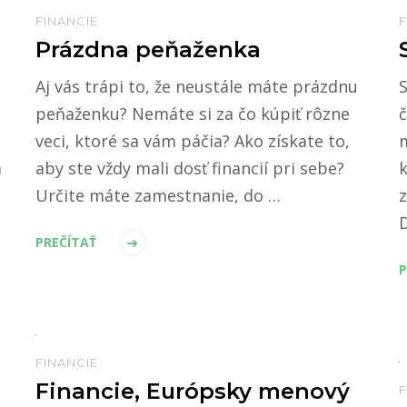
F
FINANCIE
Prázdna peňaženka
S
Aj vás trápi to, že neustále máte prázdnu
č
peňaženku? Nemáte si za čo kúpiť rôzne
m
veci, ktoré sa vám páčia? Ako získate to,
k
a
aby ste vždy mali dosť financií pri sebe?
z
Určite máte zamestnanie, do …
D
PREČÍTAŤ
P
FINANCIE
Financie, Európsky menový
F