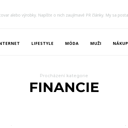
 tovar alebo výrobky. Napíšte o nich zaujímavé PR články. My sa post
INTERNET
LIFESTYLE
MÓDA
MUŽI
NÁKUP
Procházení kategorie
FINANCIE