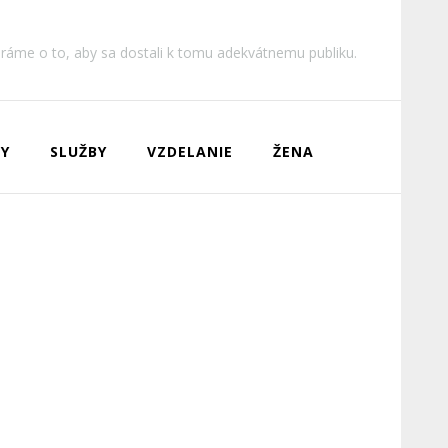
aráme o to, aby sa dostali k tomu adekvátnemu publiku.
Y
SLUŽBY
VZDELANIE
ŽENA