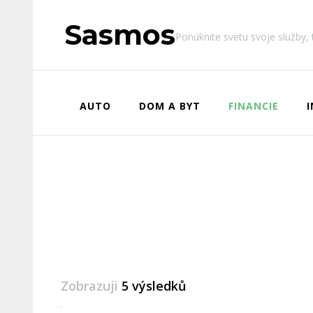
Sasmos
Ponúknite svetu svoje služby,
AUTO
DOM A BYT
FINANCIE
Zobrazuji
5 výsledků