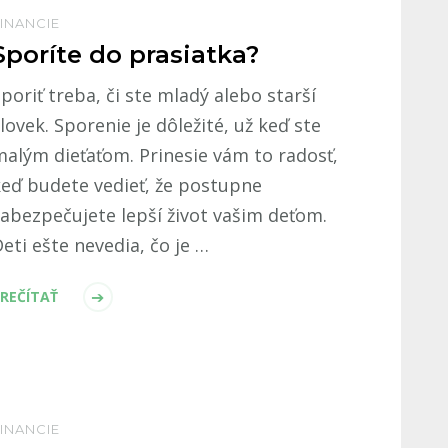
INANCIE
Sporíte do prasiatka?
poriť treba, či ste mladý alebo starší
lovek. Sporenie je dôležité, už keď ste
alým dieťaťom. Prinesie vám to radosť,
eď budete vedieť, že postupne
abezpečujete lepší život vašim deťom.
eti ešte nevedia, čo je …
REČÍTAŤ
INANCIE