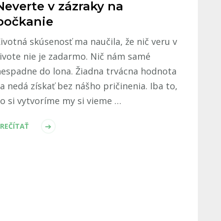
Neverte v zázraky na
počkanie
ivotná skúsenosť ma naučila, že nič veru v
ivote nie je zadarmo. Nič nám samé
nespadne do lona. Žiadna trvácna hodnota
a nedá získať bez nášho pričinenia. Iba to,
o si vytvoríme my si vieme …
REČÍTAŤ