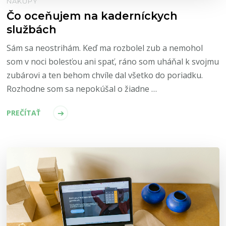
NÁKUPY
Čo oceňujem na kaderníckych
službách
Sám sa neostrihám. Keď ma rozbolel zub a nemohol
som v noci bolesťou ani spať, ráno som uháňal k svojmu
zubárovi a ten behom chvíle dal všetko do poriadku.
Rozhodne som sa nepokúšal o žiadne …
PREČÍTAŤ