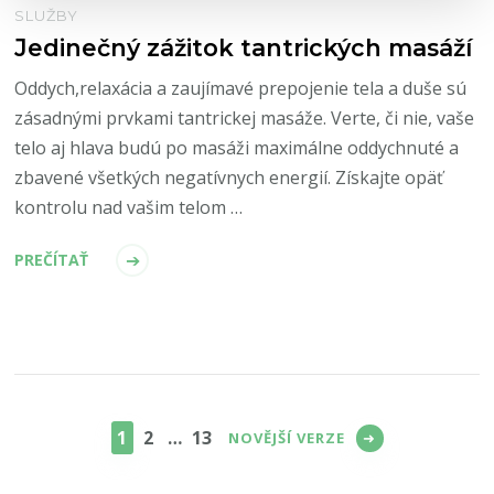
SLUŽBY
Jedinečný zážitok tantrických masáží
Oddych,relaxácia a zaujímavé prepojenie tela a duše sú
zásadnými prvkami tantrickej masáže. Verte, či nie, vaše
telo aj hlava budú po masáži maximálne oddychnuté a
zbavené všetkých negatívnych energií. Získajte opäť
kontrolu nad vašim telom …
PREČÍTAŤ
Stránkování
příspěvků
STRÁNKA
STRÁNKA
STRÁNKA
1
2
…
13
NOVĚJŠÍ VERZE