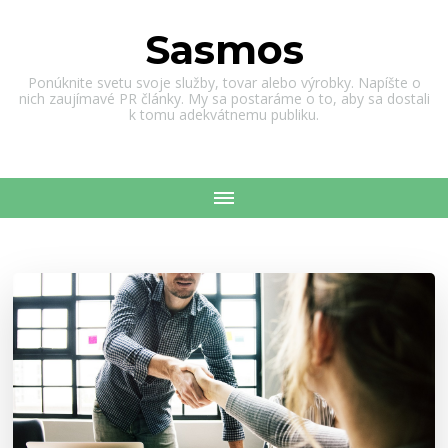
Sasmos
Ponúknite svetu svoje služby, tovar alebo výrobky. Napíšte o
nich zaujímavé PR články. My sa postaráme o to, aby sa dostali
k tomu adekvátnemu publiku.