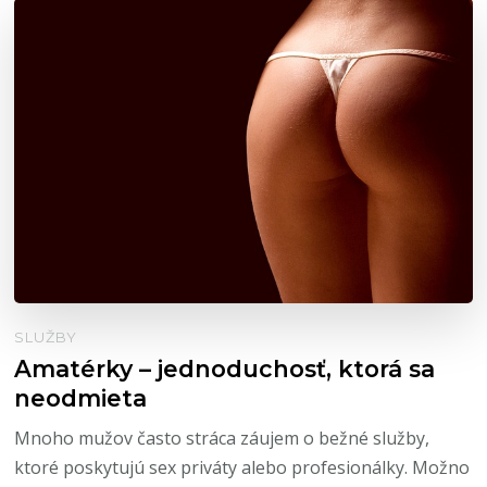
SLUŽBY
Amatérky – jednoduchosť, ktorá sa
neodmieta
Mnoho mužov často stráca záujem o bežné služby,
ktoré poskytujú sex priváty alebo profesionálky. Možno