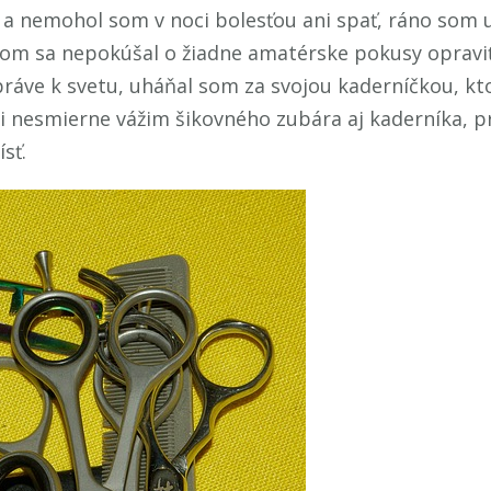
a nemohol som v noci bolesťou ani spať, ráno som 
som sa nepokúšal o žiadne amatérske pokusy opraviť
 práve k svetu, uháňal som za svojou kaderníčkou, k
 si nesmierne vážim šikovného zubára aj kaderníka, 
sť.