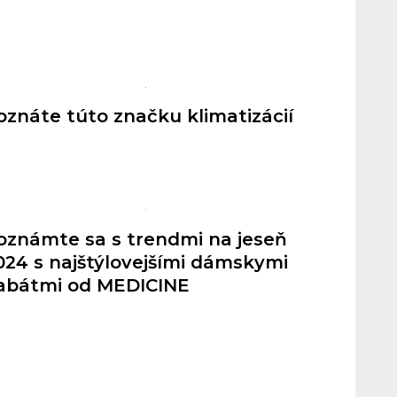
oznáte túto značku klimatizácií
oznámte sa s trendmi na jeseň
024 s najštýlovejšími dámskymi
abátmi od MEDICINE