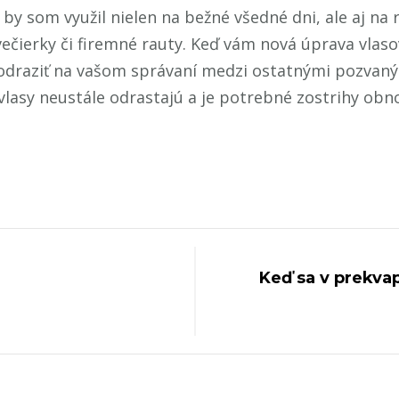
by som využil nielen na bežné všedné dni, ale aj na 
čierky či firemné rauty. Keď vám nová úprava vlasov 
odraziť na vašom správaní medzi ostatnými pozvaným
vlasy neustále odrastajú a je potrebné zostrihy obn
Keď sa v prekvap