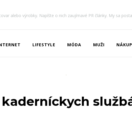
 tovar alebo výrobky. Napíšte o nich zaujímavé PR články. My sa post
INTERNET
LIFESTYLE
MÓDA
MUŽI
NÁKUP
 kaderníckych služb