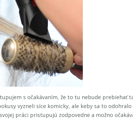
tupujem s očakávaním, že to tu nebude prebiehať ta
okusy vyzneli síce komicky, ale keby sa to odohralo
k svojej práci pristupujú zodpovedne a možno očakáv