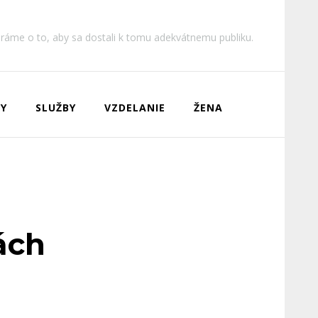
aráme o to, aby sa dostali k tomu adekvátnemu publiku.
Y
SLUŽBY
VZDELANIE
ŽENA
ách