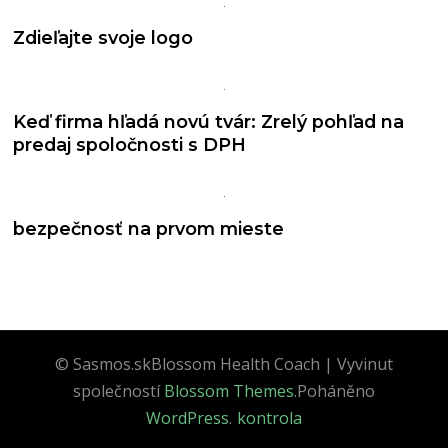
Zdieľajte svoje logo
Keď firma hľadá novú tvár: Zrelý pohľad na
predaj spoločnosti s DPH
bezpečnosť na prvom mieste
© Sasmos.sk
Blossom Health Coach | Vyvinut
společností
Blossom Themes
.Poháněno
WordPress
.
kontrola