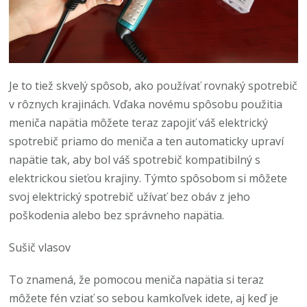
Je to tiež skvelý spôsob, ako používať rovnaký spotrebič
v rôznych krajinách. Vďaka novému spôsobu použitia
meniča napätia môžete teraz zapojiť váš elektrický
spotrebič priamo do meniča a ten automaticky upraví
napätie tak, aby bol váš spotrebič kompatibilný s
elektrickou sieťou krajiny. Týmto spôsobom si môžete
svoj elektrický spotrebič užívať bez obáv z jeho
poškodenia alebo bez správneho napätia.
Sušič vlasov
To znamená, že pomocou meniča napätia si teraz
môžete fén vziať so sebou kamkoľvek idete, aj keď je