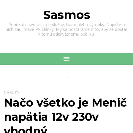
Sasmos
Ponúknite svetu svoje služby, tovar alebo výrobky. Napíšte o
nich zaujímavé PR články. My sa postaráme o to, aby sa dostali
k tomu adekvátnemu publiku.
NÁKUPY
Načo všetko je Menič
napätia 12v 230v
vhodný