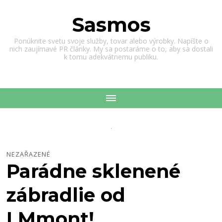
Sasmos
Ponúknite svetu svoje služby, tovar alebo výrobky. Napíšte o
nich zaujímavé PR články. My sa postaráme o to, aby sa dostali
k tomu adekvátnemu publiku.
NEZAŘAZENÉ
Parádne sklenené
zábradlie od
LMmont!