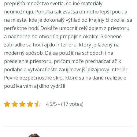
prepúšťa množstvo svetla, čo iné materiály
neumožňujú. Ponúka tak zväčša omnoho lepší pocit a
na miesta, kde je dokonalý výhľad do krajiny či okolia, sa
perfektne hodí. Dokáže umocniť celý dojem z priestoru
a nádherne ho otvoriť a prepojiť s okolím. Sklenené
zábradlie sa hodí aj do interiéru, ktorý je ladený na
moderný spôsob. Dá sa použiť na schodoch i na
predelenie priestoru, pričom môže prechádzať až k
podlahe a vytvárať ešte zaujímavejší dizajnový interiér.
Pevné bezpečnostné sklo, ktoré sa na dané realizácie
používa vám aj dlho vydrží!
4.5/5 - (17 votes)
Navigace