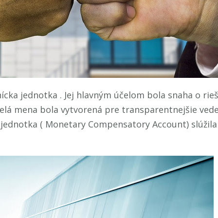
nícka jednotka . Jej hlavným účelom bola snaha o ri
á mena bola vytvorená pre transparentnejšie veden
dnotka ( Monetary Compensatory Account) slúžila 