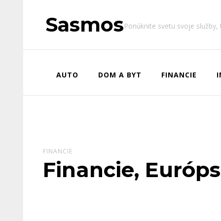
Sasmos
Ponúknite svetu svoje služby,
AUTO
DOM A BYT
FINANCIE
FINANCIE
Financie, Európ