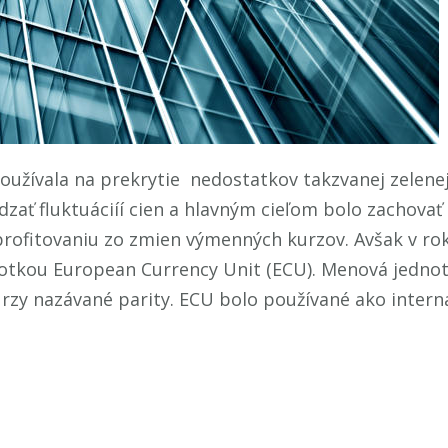
žívala na prekrytie nedostatkov takzvanej zelenej 
ať fluktuáciíí cien a hlavným cieľom bolo zachova
ť profitovaniu zo zmien výmenných kurzov. Avšak v r
tkou European Currency Unit (ECU). Menová jedno
rzy nazávané parity. ECU bolo používané ako intern