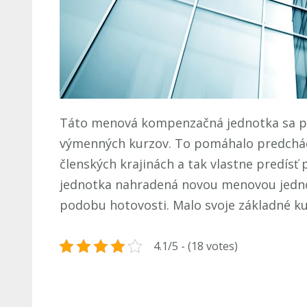
Táto menová kompenzačná jednotka sa pou
výmenných kurzov. To pomáhalo predchádz
členských krajinách a tak vlastne predís
jednotka nahradená novou menovou jedno
podobu hotovosti. Malo svoje základné ku
4.1/5 - (18 votes)