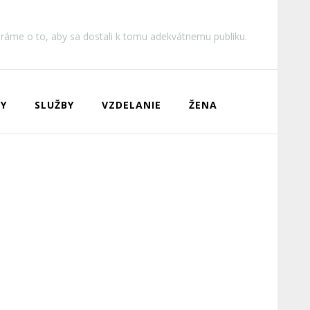
aráme o to, aby sa dostali k tomu adekvátnemu publiku.
Y
SLUŽBY
VZDELANIE
ŽENA