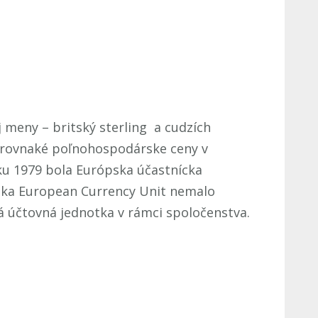
meny – britský sterling a cudzích
ť rovnaké poľnohospodárske ceny v
oku 1979 bola Európska účastnícka
tka European Currency Unit nemalo
á účtovná jednotka v rámci spoločenstva.