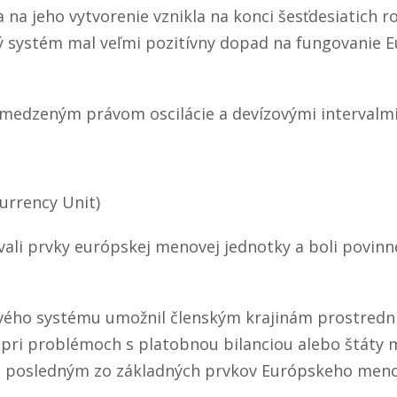
a jeho vytvorenie vznikla na konci šesťdesiatich r
 systém mal veľmi pozitívny dopad na fungovanie Eu
ymedzeným právom oscilácie a devízovými intervalm
urrency Unit)
vali prvky európskej menovej jednotky a boli povin
ho systému umožnil členským krajinám prostred
 pri problémoch s platobnou bilanciou alebo štáty m
 posledným zo základných prvkov Európskeho meno