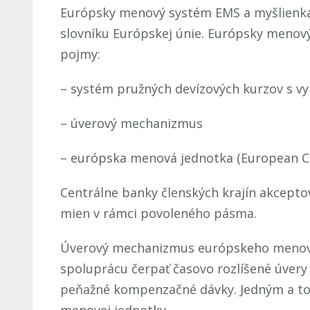
Európsky menový systém EMS a myšlienka n
slovníku Európskej únie. Európsky menový
pojmy:
– systém pružných devízových kurzov s v
– úverový mechanizmus
– európska menová jednotka (European C
Centrálne banky členských krajín akcepto
mien v rámci povoleného pásma.
Úverový mechanizmus európskeho menové
spoluprácu čerpať časovo rozlíšené úvery
peňažné kompenzačné dávky. Jedným a to
menovej jednotky.