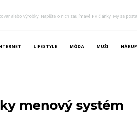
 tovar alebo výrobky. Napíšte o nich zaujímavé PR články. My sa post
INTERNET
LIFESTYLE
MÓDA
MUŽI
NÁKUP
sky menový systém