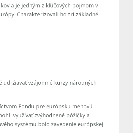
okov a je jedným z kľúčových pojmom v
rópy. Charakterizovali ho tri základné
i
né udržiavať vzájomné kurzy národných
níctvom Fondu pre európsku menovú
ohli využívať zvýhodnené pôžičky a
vého systému bolo zavedenie európskej