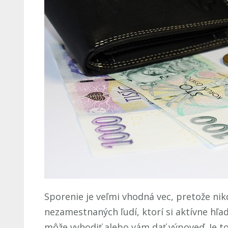
Sporenie je veľmi vhodná vec, pretože ni
nezamestnaných ľudí, ktorí si aktívne hľ
môže vyhodiť alebo vám dať výpoveď. Je to