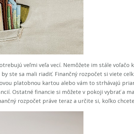
potrebujú veľmi veľa vecí. Nemôžete im stále voľačo k
by ste sa mali riadiť. Finančný rozpočet si viete ce
tovou platobnou kartou alebo vám to strhávajú pria
ií. Ostatné financie si môžete v pokoji vybrať a ma
nančný rozpočet práve teraz a určite si, koľko chcet