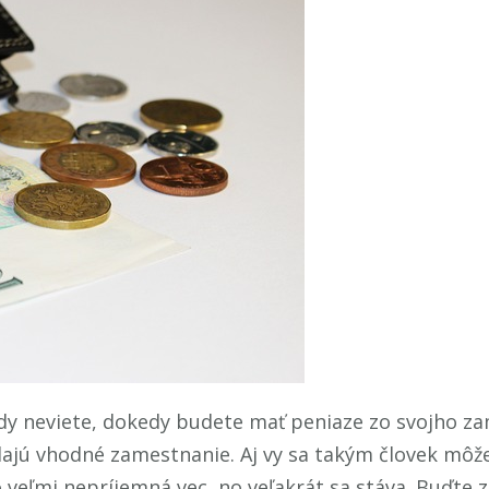
kdy neviete, dokedy budete mať peniaze zo svojho za
adajú vhodné zamestnanie. Aj vy sa takým človek môž
 veľmi nepríjemná vec, no veľakrát sa stáva. Buďte