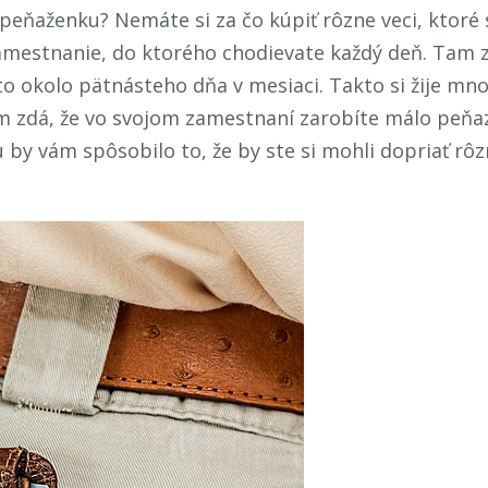
 peňaženku? Nemáte si za čo kúpiť rôzne veci, ktoré 
 zamestnanie, do ktorého chodievate každý deň. Tam 
to okolo pätnásteho dňa v mesiaci. Takto si žije mno
vám zdá, že vo svojom zamestnaní zarobíte málo peňaz
by vám spôsobilo to, že by ste si mohli dopriať rôz