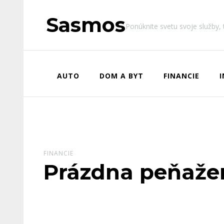
Sasmos
Ponúknite svetu svoje služby,
AUTO
DOM A BYT
FINANCIE
FINANCIE
Prázdna peňaže