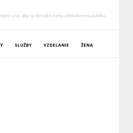
aráme o to, aby sa dostali k tomu adekvátnemu publiku.
Y
SLUŽBY
VZDELANIE
ŽENA