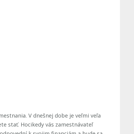
mestnania. V dnešnej dobe je veľmi veľa
ete stať. Hocikedy vás zamestnávateľ
 zodpovední k svojim financiám a bude sa