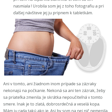
nasmiala ! Urobila som jej z toho fotografiu a pri
ďalšej návšteve jej ju pripnem k tabletkám.
Ani v tomto, ani žiadnom inom prípade sa
zázraky
nekonajú na počkanie. Nekoná sa ani ten zázrak, žeby
sa priateľka zmenila. Je skrátka nepoučiteľná v tomto
smere. Inak je to zlatá, dobrosrdečná a veselá kopa.
Mám ju rada takú ako je. Asi by som na nej nič nemenila.