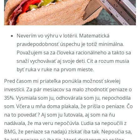
Neverím vo výhru v lotérii. Matematická
pravdepodobnosť úspechu je totiž minimálna.
Považujem sa za človeka racionálneho a takto sa
snaží vychovávať aj svoje deti. Cit a rozum musia
byť ruka v ruke na prvom mieste.
Pred časom mi priateľka ponúkla možnosť skvelej
investícii. Za pár mesiacov sa malo zhodnotiť peniaze o
35%. Vysmiala som ju, odhovárala som ju, nepochodila
som. Včera u mňa doma plakala, že prišla o peniaze. Čo
na to povedať ? Aj som ju ľutovala, aj som na ňu
nadávala, že ma veru nepočúvla. Ľudia sa nepoučili z
BMG, že peniaze sa nadajú získať iba tak. Nepoučia sa,
že isté peniaze sú iba tie, ktoré dostanem za reálne