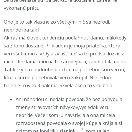
vykonanú prácu.
Ono je to tak vlastne zo všetkým- nič sa nezrodí,
nepríde iba tak !
Ak raz má človek tendenciu podľahnúť klamu, málokedy
sa z toho dostane. Príkladom je moja priateľka, ktorá
verí všetkému a vždy a zvlášť keď sa to predsa dozvie z
médií. Reklama, mocná to čarodejnica, zapôsobila na ňu.
Tabletky na chudnutie boli tou najpotrebnejšou vecou,
ktorú súrne potrebovala veru zakúpiť. Nie jedno
balenie- rovno 3 balenia. Skvelá akcia to vraj bola.
Ani náhodou si nedala povedať, že bez pohybu a
zmeny stravovacích návykov,výsledok veru
nepríde. Večer som ju navštívila a ona mi celá
rozradostená povedala o svojej kúpe a krájala si
pri tom na lopáriku slaninku. Či som sa len