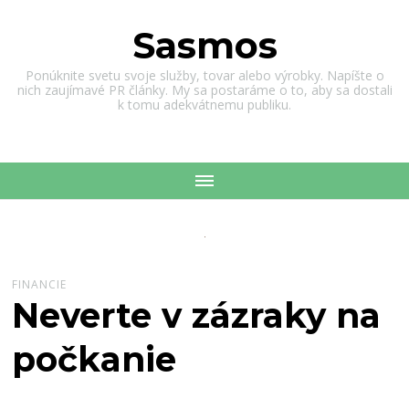
Sasmos
Ponúknite svetu svoje služby, tovar alebo výrobky. Napíšte o
nich zaujímavé PR články. My sa postaráme o to, aby sa dostali
k tomu adekvátnemu publiku.
FINANCIE
Neverte v zázraky na
počkanie