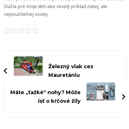
Slúžia pre moje deti ako skvelý príklad zlatej, ale
nepoučiteľnej osoby.
Navigace
příspěvku
Železný vlak cez
Mauretániu
Máte „ťažké“ nohy? Môže
ísť o kŕčové žily