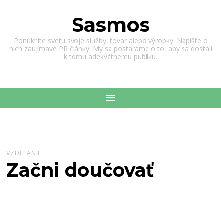
Sasmos
Ponúknite svetu svoje služby, tovar alebo výrobky. Napíšte o
nich zaujímavé PR články. My sa postaráme o to, aby sa dostali
k tomu adekvátnemu publiku.
VZDELANIE
Začni doučovať