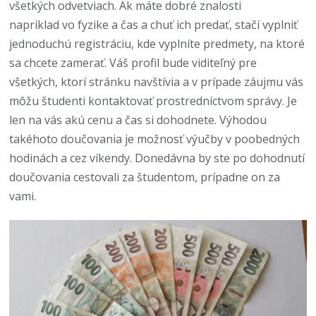
všetkých odvetviach. Ak máte dobré znalosti
napríklad vo fyzike a čas a chuť ich predať, stačí vyplniť
jednoduchú registráciu, kde vyplníte predmety, na ktoré
sa chcete zamerať. Váš profil bude viditeľný pre
všetkých, ktorí stránku navštívia a v prípade záujmu vás
môžu študenti kontaktovať prostredníctvom správy. Je
len na vás akú cenu a čas si dohodnete. Výhodou
takéhoto doučovania je možnosť výučby v poobedných
hodinách a cez víkendy. Donedávna by ste po dohodnutí
doučovania cestovali za študentom, prípadne on za
vami.