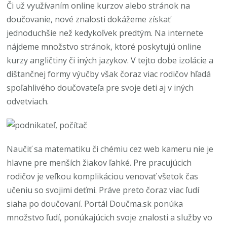
Či už využívaním online kurzov alebo stránok na
doučovanie, nové znalosti dokážeme získať
jednoduchšie než kedykoľvek predtým. Na internete
nájdeme množstvo stránok, ktoré poskytujú online
kurzy angličtiny či iných jazykov. V tejto dobe izolácie a
dištančnej formy výučby však čoraz viac rodičov hľadá
spoľahlivého doučovateľa pre svoje deti aj v iných
odvetviach.
Naučiť sa matematiku či chémiu cez web kameru nie je
hlavne pre menších žiakov ľahké. Pre pracujúcich
rodičov je veľkou komplikáciou venovať všetok čas
učeniu so svojimi deťmi. Práve preto čoraz viac ľudí
siaha po doučovaní. Portál Doučma.sk ponúka
množstvo ľudí, ponúkajúcich svoje znalosti a služby vo