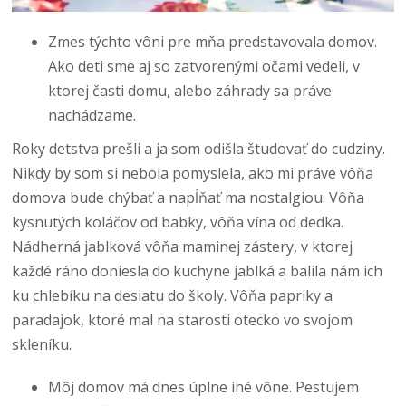
Zmes týchto vôni pre mňa predstavovala domov.
Ako deti sme aj so zatvorenými očami vedeli, v
ktorej časti domu, alebo záhrady sa práve
nachádzame.
Roky detstva prešli a ja som odišla študovať do cudziny.
Nikdy by som si nebola pomyslela, ako mi práve vôňa
domova bude chýbať a napĺňať ma nostalgiou. Vôňa
kysnutých koláčov od babky, vôňa vína od dedka.
Nádherná jablková vôňa maminej zástery, v ktorej
každé ráno doniesla do kuchyne jablká a balila nám ich
ku chlebíku na desiatu do školy. Vôňa papriky a
paradajok, ktoré mal na starosti otecko vo svojom
skleníku.
Môj domov má dnes úplne iné vône. Pestujem