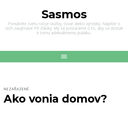
Sasmos
Ponúknite svetu svoje služby, tovar alebo výrobky. Napíšte o
nich zaujímavé PR články. My sa postaráme o to, aby sa dostali
k tomu adekvátnemu publiku.
NEZAŘAZENÉ
Ako vonia domov?