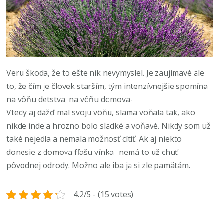
Veru škoda, že to ešte nik nevymyslel. Je zaujímavé ale
to, že čím je človek starším, tým intenzívnejšie spomína
na vôňu detstva, na vôňu domova-
Vtedy aj dážď mal svoju vôňu, slama voňala tak, ako
nikde inde a hrozno bolo sladké a voňavé. Nikdy som už
také nejedla a nemala možnosť cítiť. Ak aj niekto
donesie z domova fľašu vínka- nemá to už chuť
pôvodnej odrody. Možno ale iba ja si zle pamätám.
4.2/5 - (15 votes)