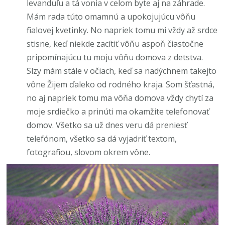
levanduľu a tá vonia v celom byte aj na záhrade.
Mám rada túto omamnú a upokojujúcu vôňu
fialovej kvetinky. No napriek tomu mi vždy až srdce
stisne, keď niekde zacítiť vôňu aspoň čiastočne
pripomínajúcu tu moju vôňu domova z detstva.
Slzy mám stále v očiach, keď sa nadýchnem takejto
vône Žijem ďaleko od rodného kraja. Som šťastná,
no aj napriek tomu ma vôňa domova vždy chytí za
moje srdiečko a prinúti ma okamžite telefonovať
domov. Všetko sa už dnes veru dá preniesť
telefónom, všetko sa dá vyjadriť textom,
fotografiou, slovom okrem vône.