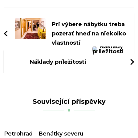
Navigace
příspěvku
Pri výbere nábytku treba
pozerať hneď na niekoľko
vlastností
Náklady príležitosti
Související příspěvky
Petrohrad – Benátky severu