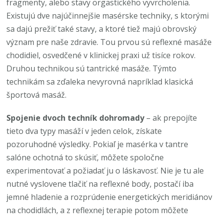
fragmenty, alebo stavy orgastického vyvrcholenia.
Existujú dve najúčinnejšie masérske techniky, s ktorými
sa dajú prežiť také stavy, a ktoré tiež majú obrovský
význam pre naše zdravie. Tou prvou sú reflexné masáže
chodidiel, osvedčené v klinickej praxi už tisíce rokov.
Druhou technikou sú tantrické masáže. Týmto
technikám sa zďaleka nevyrovná napríklad klasická
športová masáž.
Spojenie dvoch techník dohromady
– ak prepojíte
tieto dva typy masáží v jeden celok, získate
pozoruhodné výsledky. Pokiaľ je masérka v tantre
salóne ochotná to skúsiť, môžete spoločne
experimentovať a požiadať ju o láskavosť. Nie je tu ale
nutné vyslovene tlačiť na reflexné body, postačí iba
jemné hladenie a rozprúdenie energetických meridiánov
na chodidlách, a z reflexnej terapie potom môžete