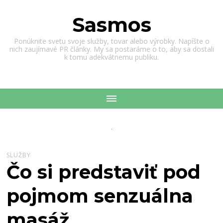
Sasmos
Ponúknite svetu svoje služby, tovar alebo výrobky. Napíšte o
nich zaujímavé PR články. My sa postaráme o to, aby sa dostali
k tomu adekvátnemu publiku.
SLUŽBY
Čo si predstaviť pod
pojmom senzuálna
masáž