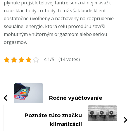
plynule prejsť k telovej tantre
senzuálnej masáži
,
napríklad body-to-body, to už však bude klient
dostatočne uvoľnený a nažhavený na rozprúdenie
sexuálnej energie, ktorá celú procedúru zavŕši
mohutným vnútorným orgazmom alebo sériou
orgazmov.
4.1/5 - (14 votes)
Navigace
příspěvku
Ročné vyúčtovanie
Poznáte túto značku
klimatizácií