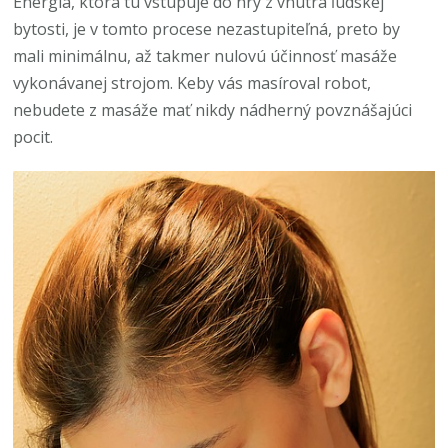
Energia, ktorá tu vstupuje do hry z vnútra ľudskej
bytosti, je v tomto procese nezastupiteľná, preto by
mali minimálnu, až takmer nulovú účinnosť masáže
vykonávanej strojom. Keby vás masíroval robot,
nebudete z masáže mať nikdy nádherný povznášajúci
pocit.