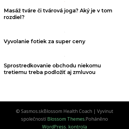
Masáž tváre či tvárová joga? Aký je v tom
rozdiel?
Vyvolanie fotiek za super ceny
Sprostredkovanie obchodu niekomu
tretiemu treba podložiť aj zmluvou
© Sasmos.sk
Blossom Health Coach | Vyvinut
společností
Blossom Themes
.Poháněno
WordPress
.
kontrola