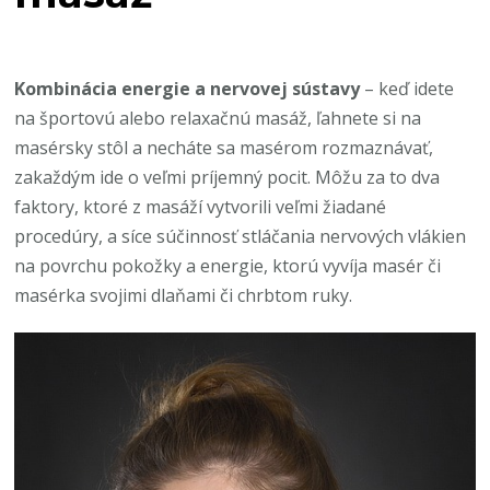
Kombinácia energie a nervovej sústavy
– keď idete
na športovú alebo relaxačnú masáž, ľahnete si na
masérsky stôl a necháte sa masérom rozmaznávať,
zakaždým ide o veľmi príjemný pocit. Môžu za to dva
faktory, ktoré z masáží vytvorili veľmi žiadané
procedúry, a síce súčinnosť stláčania nervových vlákien
na povrchu pokožky a energie, ktorú vyvíja masér či
masérka svojimi dlaňami či chrbtom ruky.