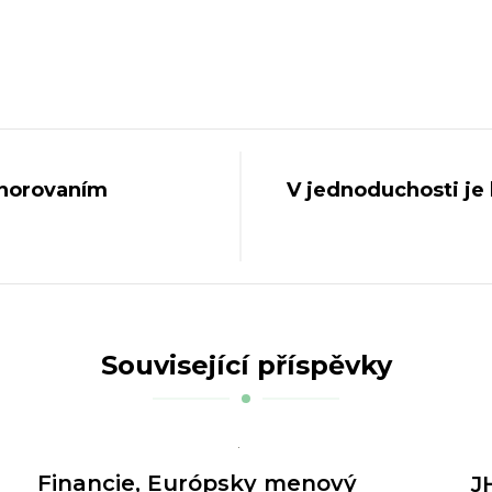
gnorovaním
V jednoduchosti je 
Související příspěvky
Financie, Európsky menový
J