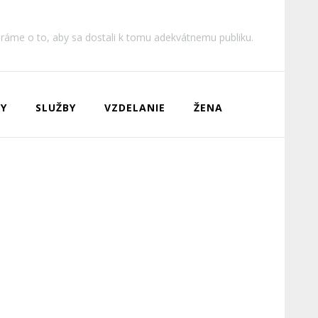
aráme o to, aby sa dostali k tomu adekvátnemu publiku.
Y
SLUŽBY
VZDELANIE
ŽENA