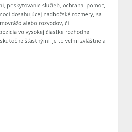
i, poskytovanie služieb, ochrana, pomoc,
 moci dosahujúcej nadbožské rozmery, sa
amovrážd alebo rozvodov, či
pozícia vo vysokej čiastke rozhodne
kutočne šťastnými. Je to veľmi zvláštne a