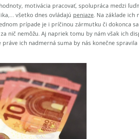
hodnoty, motivácia pracovať, spolupráca medzi ľuďm
tika,… všetko dnes ovládajú
peniaze
. Na základe ich
jednom prípade je i príčinou zármutku či dokonca s
 za nič nemôžu. Aj napriek tomu by nám však ich dis
e práve ich nadmerná suma by nás konečne spravila s