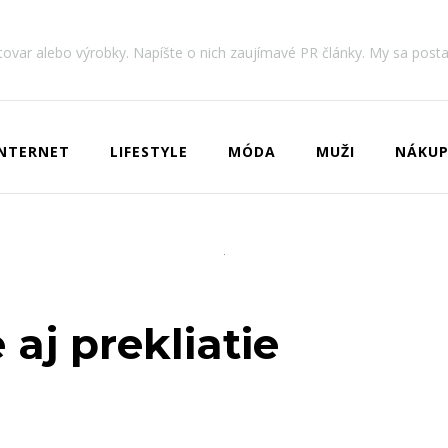
 tovar alebo výrobky. Napíšte o nich zaujímavé PR články. My sa post
INTERNET
LIFESTYLE
MÓDA
MUŽI
NÁKUP
 aj prekliatie