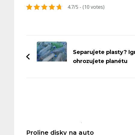
4.7/5 - (10 votes)
Navigace
příspěvku
Separujete plasty? I
ohrozujete planétu
Proline disky na auto