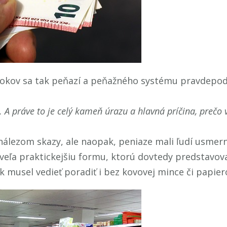
0 rokov sa tak peňazí a peňažného systému pravdepo
. A práve to je celý kameň úrazu a hlavná príčina, prečo
ynálezom skazy, ale naopak, peniaze mali ľudí usmerni
oveľa praktickejšiu formu, ktorú dovtedy predstavov
ek musel vedieť poradiť i bez kovovej mince či papie