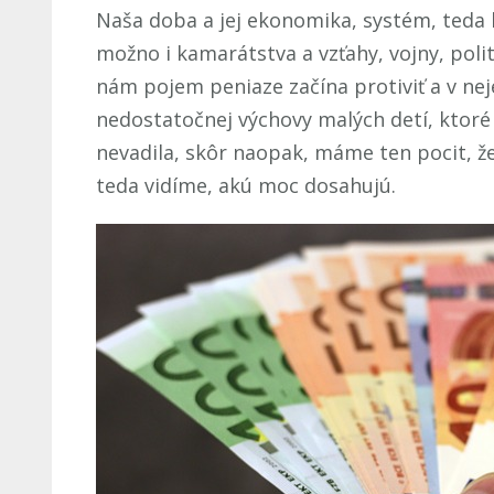
Naša doba a jej ekonomika, systém, teda 
možno i kamarátstva a vzťahy, vojny, poli
nám pojem peniaze začína protiviť a v ne
nedostatočnej výchovy malých detí, ktoré
nevadila, skôr naopak, máme ten pocit, ž
teda vidíme, akú moc dosahujú.