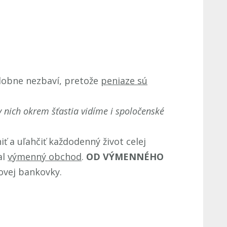
dobne nezbaví, pretože
peniaze sú
 v nich okrem šťastia vidíme i spoločenské
ť a uľahčiť každodenný život celej
al
výmenný obchod
.
OD VÝMENNÉHO
rovej bankovky.