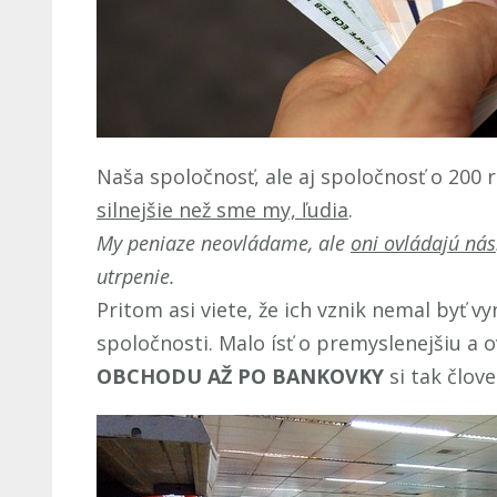
Naša spoločnosť, ale aj spoločnosť o 20
silnejšie než sme my, ľudia
.
My peniaze neovládame, ale
oni ovládajú nás
utrpenie.
Pritom asi viete, že ich vznik nemal byť v
spoločnosti. Malo ísť o premyslenejšiu a 
OBCHODU AŽ PO BANKOVKY
si tak člov