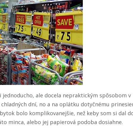
 jednoducho, ale docela nepraktickým spôsobom v 
do chladných dní, no a na oplátku dotyčnému prinesiem
obytok bolo komplikovanejšie, než keby som si dal d
áto minca, alebo jej papierová podoba dosiahne.