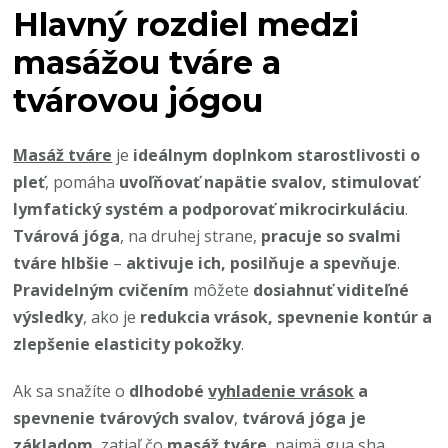
Hlavný rozdiel medzi
masážou tváre a
tvárovou jógou
Masáž tváre
je
ideálnym doplnkom starostlivosti o
pleť
, pomáha
uvoľňovať napätie svalov, stimulovať
lymfatický systém a podporovať mikrocirkuláciu
.
Tvárová jóga
, na druhej strane,
pracuje so svalmi
tváre hlbšie
–
aktivuje ich, posilňuje a spevňuje
.
Pravidelným cvičením
môžete
dosiahnuť viditeľné
výsledky
, ako je
redukcia vrások, spevnenie kontúr a
zlepšenie elasticity pokožky
.
Ak sa snažíte o
dlhodobé
vyhladenie vrások
a
spevnenie tvárových svalov
,
tvárová jóga je
základom
, zatiaľ čo
masáž tváre
, najmä gua sha