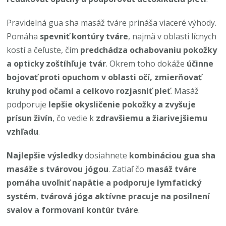
Pravidelná gua sha masáž tváre prináša viaceré výhody.
Pomáha
spevniť kontúry tváre
, najmä v oblasti lícnych
kostí a čeľuste, čím
predchádza ochabovaniu pokožky
a opticky zoštíhľuje tvár
. Okrem toho dokáže
účinne
bojovať proti opuchom v oblasti očí, zmierňovať
kruhy pod očami a celkovo rozjasniť pleť
. Masáž
podporuje
lepšie okysličenie pokožky a zvyšuje
prísun živín
, čo vedie k
zdravšiemu a žiarivejšiemu
vzhľadu
.
Najlepšie výsledky
dosiahnete
kombináciou gua sha
masáže s tvárovou jógou
. Zatiaľ čo
masáž tváre
pomáha uvoľniť napätie a podporuje lymfatický
systém
,
tvárová jóga aktívne pracuje na posilnení
svalov a formovaní kontúr tváre
.