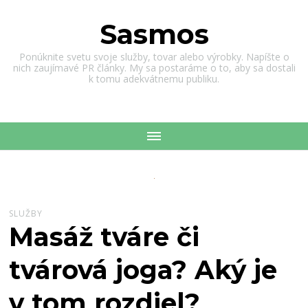
Sasmos
Ponúknite svetu svoje služby, tovar alebo výrobky. Napíšte o
nich zaujímavé PR články. My sa postaráme o to, aby sa dostali
k tomu adekvátnemu publiku.
SLUŽBY
Masáž tváre či
tvárová joga? Aký je
v tom rozdiel?