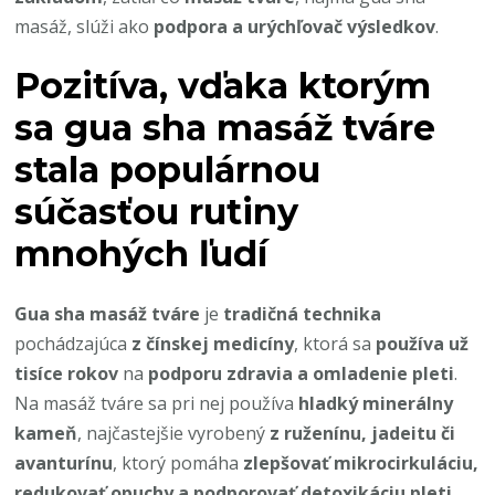
masáž, slúži ako
podpora a urýchľovač výsledkov
.
Pozitíva, vďaka ktorým
sa gua sha masáž tváre
stala populárnou
súčasťou rutiny
mnohých ľudí
Gua sha masáž tváre
je
tradičná technika
pochádzajúca
z čínskej medicíny
, ktorá sa
používa už
tisíce rokov
na
podporu zdravia a omladenie pleti
.
Na masáž tváre sa pri nej používa
hladký minerálny
kameň
, najčastejšie vyrobený
z ruženínu, jadeitu či
avanturínu
, ktorý pomáha
zlepšovať mikrocirkuláciu,
redukovať opuchy a podporovať detoxikáciu pleti
.