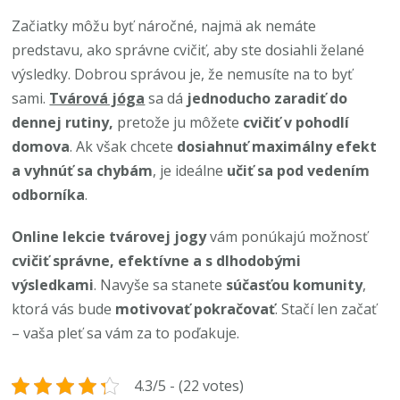
Začiatky môžu byť náročné, najmä ak nemáte
predstavu, ako správne cvičiť, aby ste dosiahli želané
výsledky. Dobrou správou je, že nemusíte na to byť
sami.
Tvárová jóga
sa dá
jednoducho zaradiť do
dennej rutiny,
pretože ju môžete
cvičiť v pohodlí
domova
. Ak však chcete
dosiahnuť maximálny efekt
a vyhnúť sa chybám
, je ideálne
učiť sa pod vedením
odborníka
.
Online lekcie tvárovej jogy
vám ponúkajú možnosť
cvičiť správne, efektívne a s dlhodobými
výsledkami
. Navyše sa stanete
súčasťou komunity
,
ktorá vás bude
motivovať pokračovať
. Stačí len začať
– vaša pleť sa vám za to poďakuje.
4.3/5 - (22 votes)