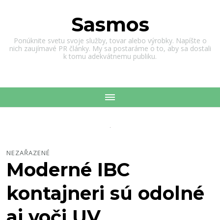
Sasmos
Ponúknite svetu svoje služby, tovar alebo výrobky. Napíšte o
nich zaujímavé PR články. My sa postaráme o to, aby sa dostali
k tomu adekvátnemu publiku.
NEZAŘAZENÉ
Moderné IBC
kontajneri sú odolné
aj voči UV